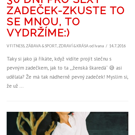
ZADEČEK-ZKUSTE TO
SE MNOU, TO
VYDRŽÍME:)
V
FITNESS
,
ZÁBAVA & SPORT
,
ZDRAVÍ & KRÁSA
od Ivana
14.7.2016
Taky si jako já říkáte, když vidíte projít slečnu s
pevným zadečkem, jak to ta ,,ženská škaredá“ 😅 asi
udělala? Že má tak nádherně pevný zadeček! Myslím si,
že už …
ZOBRAZIT PŘÍSPĚVEK