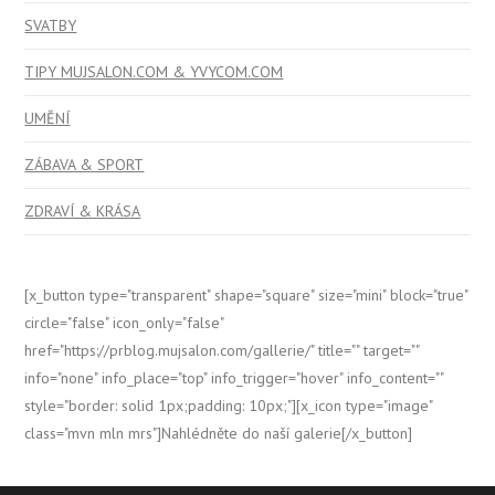
SVATBY
TIPY MUJSALON.COM & YVYCOM.COM
UMĚNÍ
ZÁBAVA & SPORT
ZDRAVÍ & KRÁSA
[x_button type="transparent" shape="square" size="mini" block="true"
circle="false" icon_only="false"
href="https://prblog.mujsalon.com/gallerie/" title="" target=""
info="none" info_place="top" info_trigger="hover" info_content=""
style="border: solid 1px;padding: 10px;"][x_icon type="image"
class="mvn mln mrs"]Nahlédněte do naší galerie[/x_button]