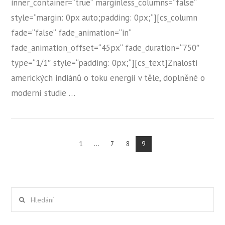
inner_container=“true“ marginless_columns=“false“
style=“margin: 0px auto;padding: 0px;“][cs_column
fade=“false“ fade_animation=“in“
fade_animation_offset=“45px“ fade_duration=“750″
type=“1/1″ style=“padding: 0px;“][cs_text]Znalosti
ZOBRAZIT PŘÍSPĚVEK
amerických indiánů o toku energií v těle, doplněné o
moderní studie …
1
...
7
8
9
Hledání