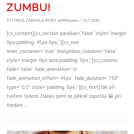
ZUMBU!
V
FITNESS
,
ZÁBAVA & SPORT
od Michaela
15.7.2016
[cs_content][cs_section parallax=“false“ style=“margin:
0px;padding: 45px 0px;“][cs_row
inner_container=“true“ marginless_columns=“false“
style=“margin: 0px auto;padding: 0px;“][cs_column
fade=“false“ fade_animation=“in“
fade_animation_offset=“45px“ fade_duration=“750″
type=“1/1″ style=“padding: 0px;“][cs_text]Tak při
ZOBRAZIT PŘÍSPĚVEK
tvoření tohoto článku jsem se pěkně zapotila 😀 při
hledání …