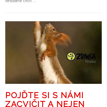
nebudete chtít …
POJĎTE SI S NÁMI
ZACVIČIT A NEJEN