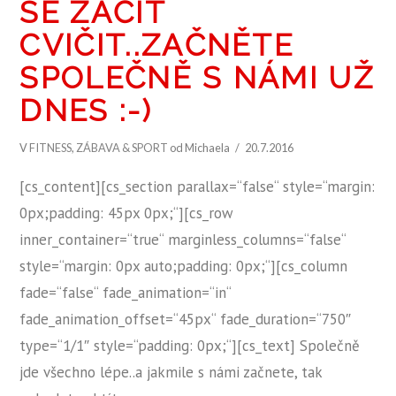
SE ZAČÍT
CVIČIT..ZAČNĚTE
SPOLEČNĚ S NÁMI UŽ
DNES :-)
V
FITNESS
,
ZÁBAVA & SPORT
od Michaela
20.7.2016
[cs_content][cs_section parallax=“false“ style=“margin:
0px;padding: 45px 0px;“][cs_row
inner_container=“true“ marginless_columns=“false“
style=“margin: 0px auto;padding: 0px;“][cs_column
ZOBRAZIT PŘÍSPĚVEK
fade=“false“ fade_animation=“in“
fade_animation_offset=“45px“ fade_duration=“750″
type=“1/1″ style=“padding: 0px;“][cs_text] Společně
jde všechno lépe..a jakmile s námi začnete, tak