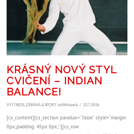
KRÁSNÝ NOVÝ STYL
CVIČENÍ – INDIAN
BALANCE!
V
FITNESS
,
ZÁBAVA & SPORT
od Michaela
13.7.2016
[cs_content][cs_section parallax=“false“ style=“margin:
0px;padding: 45px 0px;“][cs_row