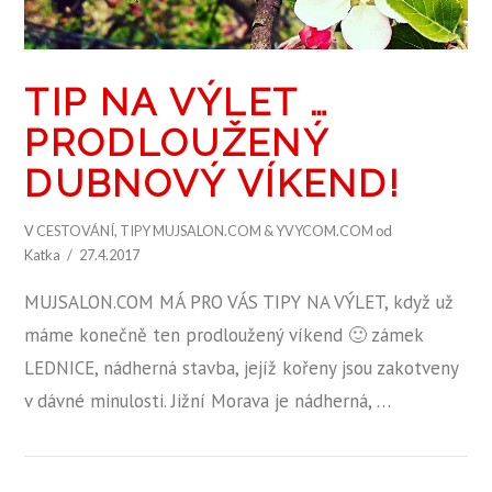
TIP NA VÝLET …
PRODLOUŽENÝ
DUBNOVÝ VÍKEND!
V
CESTOVÁNÍ
,
TIPY MUJSALON.COM & YVYCOM.COM
od
Katka
27.4.2017
MUJSALON.COM MÁ PRO VÁS TIPY NA VÝLET, když už
máme konečně ten prodloužený víkend 🙂 zámek
LEDNICE, nádherná stavba, jejíž kořeny jsou zakotveny
v dávné minulosti. Jižní Morava je nádherná, …
ZOBRAZIT PŘÍSPĚVEK