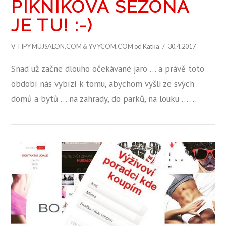
PIKNIKOVÁ SEZÓNA
JE TU! :-)
V
TIPY MUJSALON.COM & YVYCOM.COM
od Katka
30.4.2017
Snad už začne dlouho očekávané jaro … a právě toto
období nás vybízí k tomu, abychom vyšli ze svých
domů a bytů … na zahrady, do parků, na louku … …
ZOBRAZIT PŘÍSPĚVEK