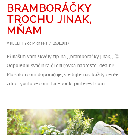
BRAMBORÁČKY
TROCHU JINAK,
MŇAM
V
RECEPTY
od Michaela
26.4.2017
Přináším Vám skvělý tip na ,,bramboráčky jinak,, 🙂
Odpolední svačinka či chuťovka naprosto ideální!
Mujsalon.com doporučuje, sledujte nás každý den!♥
zdroj: youtube.com, facebook, pinterest.com
ZOBRAZIT PŘÍSPĚVEK