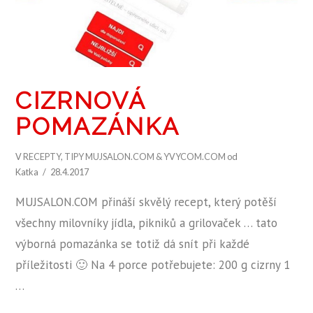
CIZRNOVÁ
POMAZÁNKA
V
RECEPTY
,
TIPY MUJSALON.COM & YVYCOM.COM
od
Katka
28.4.2017
MUJSALON.COM přináší skvělý recept, který potěší
všechny milovníky jídla, pikniků a grilovaček … tato
výborná pomazánka se totiž dá snít při každé
příležitosti 🙂 Na 4 porce potřebujete: 200 g cizrny 1
…