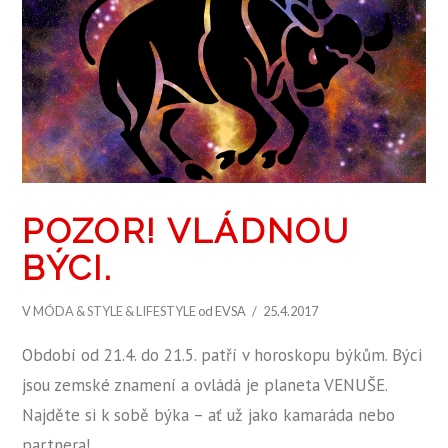
POZOR! VLÁDNOU
BÝCI.
V
MÓDA & STYLE & LIFESTYLE
od EVSA
25.4.2017
Období od 21.4. do 21.5. patří v horoskopu býkům. Býci
jsou zemské znamení a ovládá je planeta VENUŠE.
Najděte si k sobě býka – ať už jako kamaráda nebo
partnera! …