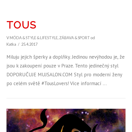
TOUS
V
MÓDA & STYLE & LIFESTYLE
,
ZÁBAVA & SPORT
od
Katka
25.4.2017
Miluju jejich šperky a doplňky. Jedinou nevýhodou je, že
jsou k zakoupení pouze v Praze. Tento jedinečný styl
DOPORUČUJE MUJSALON.COM Styl pro moderní ženy
po celém světě #TousLovers! Více informací …
ZOBRAZIT PŘÍSPĚVEK