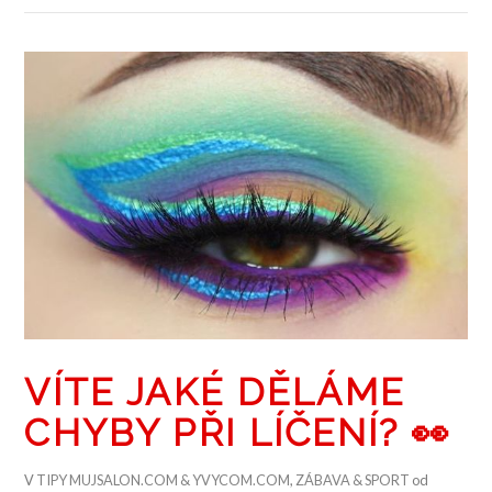
ZOBRAZIT PŘÍSPĚVEK
VÍTE JAKÉ DĚLÁME
CHYBY PŘI LÍČENÍ? 👀
V
TIPY MUJSALON.COM & YVYCOM.COM
,
ZÁBAVA & SPORT
od