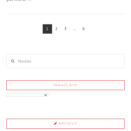
1
2
3
...
6
ZOBRAZIT PŘÍSPĚVEK
Hledání
TRANSLATE:
ARCHIVY