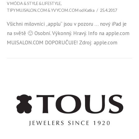
V
MÓDA & STYLE & LIFESTYLE
,
TIPY MUJSALON.COM & YVYCOM.COM
od Katka
25.4.2017
Všichni milovníci „applu“ jsou v pozoru … nový iPad je
na světě 🙂 Osobní. Výkonný. Hravý. Info na apple.com
MUJSALON.COM DOPORUČUJE! Zdroj: apple.com
ZOBRAZIT PŘÍSPĚVEK