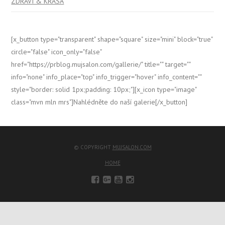
ZDRAVÍ & KRÁSA
[x_button type="transparent" shape="square" size="mini" block="true"
circle="false" icon_only="false"
href="https://prblog.mujsalon.com/gallerie/" title="" target=""
info="none" info_place="top" info_trigger="hover" info_content=""
style="border: solid 1px;padding: 10px;"][x_icon type="image"
class="mvn mln mrs"]Nahlédněte do naší galerie[/x_button]
© COPYRIGHT
MUJSALON.COM
HOME