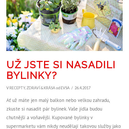
UŽ JSTE SI NASADILI
BYLINKY?
V
RECEPTY
,
ZDRAVÍ & KRÁSA
od EVSA
26.4.2017
Ať už máte jen malý balkon nebo velkou zahradu,
zkuste si nasadit pár bylinek. Vaše jídla budou
chutnější a voňavější. Kupované bylinky v
supermarketu vám nikdy neudělají takovou služby jako