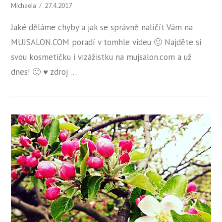
Michaela
27.4.2017
Jaké děláme chyby a jak se správně nalíčít Vám na
MUJSALON.COM poradí v tomhle videu 🙂 Najděte si
svou kosmetičku i vizážistku na mujsalon.com a už
dnes! 🙂 ♥ zdroj …
ZOBRAZIT PŘÍSPĚVEK