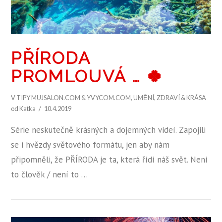
PŘÍRODA
PROMLOUVÁ … 🍀
V
TIPY MUJSALON.COM & YVYCOM.COM
,
UMĚNÍ
,
ZDRAVÍ & KRÁSA
od Katka
10.4.2019
Série neskutečně krásných a dojemných videí. Zapojili
se i hvězdy světového formátu, jen aby nám
připomněli, že PŘÍRODA je ta, která řídí náš svět. Není
to člověk / není to …