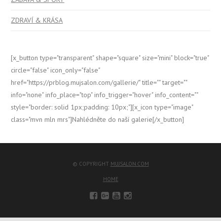
ZDRAVÍ & KRÁSA
[x_button type="transparent" shape="square" size="mini" block="true"
circle="false" icon_only="false"
href="https://prblog.mujsalon.com/gallerie/" title="" target=""
info="none" info_place="top" info_trigger="hover" info_content=""
style="border: solid 1px;padding: 10px;"][x_icon type="image"
class="mvn mln mrs"]Nahlédněte do naší galerie[/x_button]
© COPYRIGHT
MUJSALON.COM
HOME