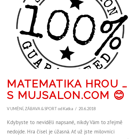
MATEMATIKA HROU …
S MUJSALON.COM 😊
V
UMĚNÍ
,
ZÁBAVA & SPORT
od Katka
20.6.2018
Kdybyste to neviděli napsané, nikdy Vám to zřejmě
nedojde. Hra čísel je úžasná. Ať už jste milovníci