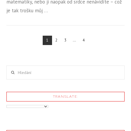
matematiky, nebo ji naopak od srdce nenávidíte – což
je tak trošku můj …
1
2
3
...
4
ZOBRAZIT PŘÍSPĚVEK
Hledání
TRANSLATE: