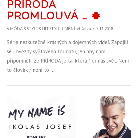
PŘÍRODA
PROMLOUVÁ … 🍀
V
MÓDA & STYLE & LIFESTYLE
,
UMĚNÍ
od Katka
7.11.2018
Série neskutečně krásných a dojemných videí. Zapojili
se i hvězdy světového formátu, jen aby nám
připomněli, že PŘÍRODA je ta, která řídí náš svět. Není
to člověk / není to …
ZOBRAZIT PŘÍSPĚVEK