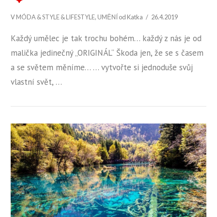
V
MÓDA & STYLE & LIFESTYLE
,
UMĚNÍ
od Katka
26.4.2019
Každý umělec je tak trochu bohém… každý z nás je od
malička jedinečný „ORIGINÁL“ Škoda jen, že se s časem
a se světem měníme… … vytvořte si jednoduše svůj
vlastní svět, …
ZOBRAZIT PŘÍSPĚVEK