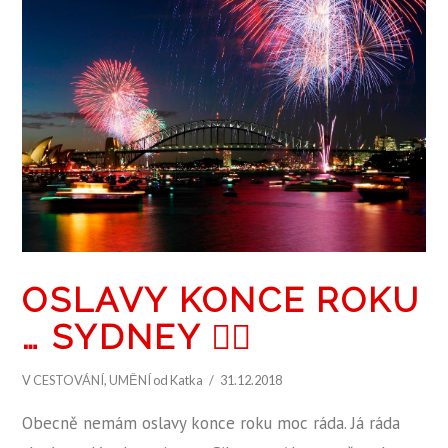
ZOBRAZIT PŘÍSPĚVEK
OSLAVY KONCE ROKU
… SYDNEY 👍🏻
V
CESTOVÁNÍ
,
UMĚNÍ
od Katka
31.12.2018
Obecně nemám oslavy konce roku moc ráda. Já ráda