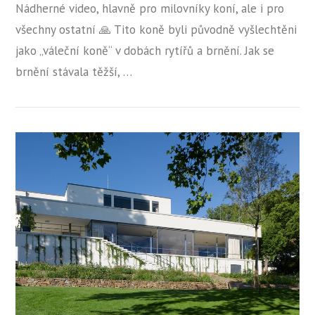
Nádherné video, hlavně pro milovníky koní, ale i pro
všechny ostatní 🙏 Tito koně byli původně vyšlechtěni
jako „váleční koně“ v dobách rytířů a brnění. Jak se
brnění stávala těžší, …
ZOBRAZIT PŘÍSPĚVEK