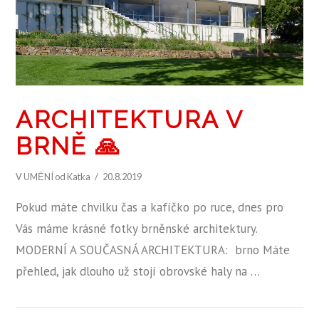
ARCHITEKTURA V
BRNĚ 🙏
V
UMĚNÍ
od Katka
20.8.2019
Pokud máte chvilku čas a kafíčko po ruce, dnes pro
Vás máme krásné fotky brněnské architektury.
MODERNÍ A SOUČASNÁ ARCHITEKTURA: brno Máte
přehled, jak dlouho už stojí obrovské haly na …