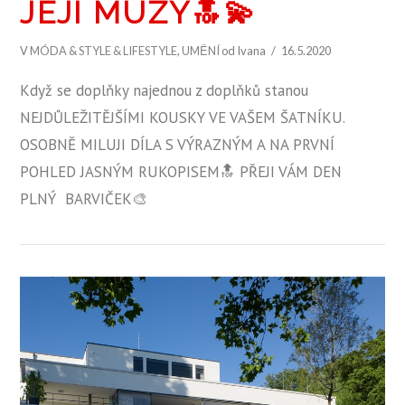
JEJÍ MÚZY🔝💫
V
MÓDA & STYLE & LIFESTYLE
,
UMĚNÍ
od Ivana
16.5.2020
Když se doplňky najednou z doplňků stanou
NEJDŮLEŽITĚJŠÍMI KOUSKY VE VAŠEM ŠATNÍKU.
OSOBNĚ MILUJI DÍLA S VÝRAZNÝM A NA PRVNÍ
POHLED JASNÝM RUKOPISEM🔝 PŘEJI VÁM DEN
PLNÝ BARVIČEK🎨
ZOBRAZIT PŘÍSPĚVEK